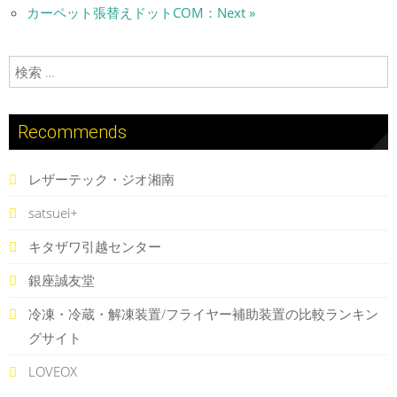
カーペット張替えドットCOM：Next »
検索:
Recommends
レザーテック・ジオ湘南
satsuei+
キタザワ引越センター
銀座誠友堂
冷凍・冷蔵・解凍装置/フライヤー補助装置の比較ランキン
グサイト
LOVEOX