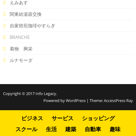
えみあす
関東給湯器交換
自家焙煎珈琲やすらぎ
BRANCHE
着物 興栄
ルナモーダ
Copyright © 2017
Info Legacy
.
Powered by WordPress
|
Theme:
AccessPress Ray
ビジネス
サービス
ショッピング
スクール
生活
建築
自動車
趣味