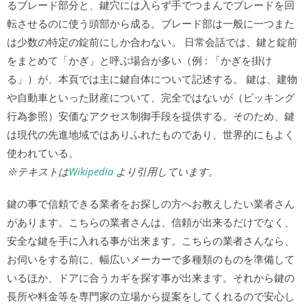
るブレード部分と、鍵穴には入らず手でつまんでブレードを回
転させるのに使う頭部から成る。ブレード部は一般に一つまた
は少数の特定の錠前にしか合わない。 日常会話では、鍵と錠前
をまとめて「かぎ」と呼ぶ場合が多い（例 : 「かぎを掛け
る」）が、本頁では主に鍵自体について記述する。 鍵は、建物
や自動車といった財産について、完全ではないが（ピッキング
行為参照）安価なアクセス制御手段を提供する。そのため、鍵
は現代の先進地域ではありふれたものであり、世界的にもよく
使われている。
※テキストは
Wikipedia
より引用しています。
鍵の事で信頼できる業者をお探しの方へお教えしたい業者さん
があります。こちらの業者さんは、信頼が出来るだけでなく、
安全な鍵を手に入れる事が出来ます。こちらの業者さんなら、
お伺いをする前に、幅広いメーカーで多種類のものを準備して
いるほか、ドアに合うカギを探す事が出来ます。それから鍵の
長所や料金等を専門家の立場から提案をしてくれるので安心し