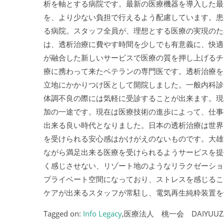
析を軸とする病院です。最新の医療機器を導入した最
を、より少ない負担で行えるよう配慮しています。患
る病院。スタッフ全員が、理想とする医療の実現のた
は、透析治療に費やす時間を少しでも有意義に、快適
が融合した新しいサービスで医療の質を押し上げるチ
療に携わって来たベテランの専門医です。透析治療を
立地にかかりつけ医として開院しました。一般内科診
体調不良の際には気軽に受診することが出来ます。現在
加の一途です。現在は医療技術の進歩によって、仕事
出来る良い時代となりました。日本の透析治療は世界
を受けられる安心感はかけがえのないものです。大雄
ながら満足出来る医療を受けられるようサービスを提
く感じさせない、リゾート地のようなリラクゼーショ
プライベート空間になっており、ストレスを感じるこ
ケアが出来るスタッフが常駐し、電気再生純粋装置を
Tagged on:
Info Legacy
,医療法人 桃一会 DAIYUUZAN 