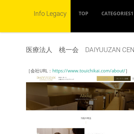
Info Legacy
TOP
CATEGORIES1
医療法人 桃一会 DAIYUUZAN CENTR
［会社URL：
https://www.touichikai.com/about/
］