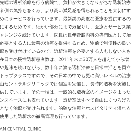
先端の透析治療を行う病院で、負担が大きくなりがちな透析治療
者側の気持ちをくみ、より高い満足感を得られることを大切にす
めにサービスを行っています。最新鋭の高度な医療を提供するの
にするためです。細かい部分にまで気配りし、医療とサービス業
ャレンジを続けています。院長は長年腎臓内科の専門医として治
必要とする人に最善の治療を提供するため、駅前で利便性の良い
療も受け付けているので、透析治療を必要とする人もしない人も
日本の慢性透析患者数は、2011年末に30万人を超えてから増
や趣味を続けながら、数十年に渡る透析治療と日常生活とを両立
トップクラスですので、その日本の中でも更に高いレベルの治療
山セントラルクリニックでは個室を完備し、長時間透析を実施し
供しています。その一端は、一般的な透析室のイメージをまった
ンスペースにも表れています。透析室はすべて自由にくつろげる
となく治療が受けられます。的確な治療とホスピタリティ溢れる
使用した透析水の徹底管理も行っています。
CENTRAL CLINIC