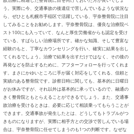
故治療に精通した整骨院に目を向けておいた方が良いでしょ
う。実際に今、交通事故の後遺症で苦しんでいるような状況な
ら、ぜひとも札幌市手稲区で活躍している、宇奈整骨院に注目
してみることをお勧めします。宇奈整骨院は、優良な治療院ベ
スト100にも入っていて、なんと厚生労働省からも認定を受け
ている、すばらしい治療場所です。確かな知識、そして豊富な
経験のもと、丁寧なカウンセリングを行い、確実に結果を出し
てくれるでしょう。治療で結果を出すだけではなく、その後の
再発などを防止するために、アフターフォローを行ってくれま
す。まさにかゆいところに手が届く対応をしてくれる、信頼と
実績のある整骨院です。診察日時に関しても、基本的に日曜日
がお休みですが、それ以外は基本的に承っているので、融通の
きく整骨院ともとらえることができるでしょう。また、交通事
故治療を受けるときは、必要に応じて相談乗ってもらうことが
できます。交通事故が発生したとは、どうしてもトラブルがつ
きものになりますが、実際に相手方との交渉で苦しんでいる場
合は、宇奈整骨院に任せてしまうのも1つの判断です。なぜな