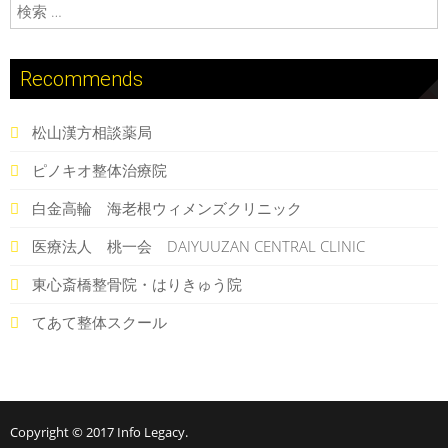
検索:
Recommends
松山漢方相談薬局
ピノキオ整体治療院
白金高輪 海老根ウィメンズクリニック
医療法人 桃一会 DAIYUUZAN CENTRAL CLINIC
東心斎橋整骨院・はりきゅう院
てあて整体スクール
Copyright © 2017
Info Legacy
.