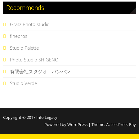
Recommends
Gratz Photo studio
finepros
Studio Palette
Photo Studio SHIGENO
有限会社スタジオ バンバン
Studio Verde
Copyright © 2017
Info Legacy
.
Powered by WordPress
|
Theme:
AccessPress Ray