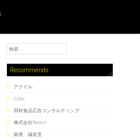
4
検索:
Recommends
アクイル
Color
田村食品広告コンサルティング
株式会社fleston
銀座 誠友堂