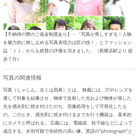
【不納得の際のご返金制度あり】・「写真が美しすぎる！人物
を魅力的に映し止める写真表現力は匠の技！」とファッション
誌「ＪＪ」からも絶賛の評価を頂きました。（新横浜駅より 徒
歩７分）
写真の関連情報
写真（しゃしん、古くは寫眞）とは、 狭義には、穴やレンズを
通して対象を結像させ、物体で反射した光および物体が発した
光を感光剤に焼き付けたのち、現像処理をして可視化したも
の。このとき、感光剤に焼き付けるまでを行う機器は、基本的
にカメラと呼ばれる。 広義には、電磁波、粒子線などによって
成立する、弁別可能で存続性の高い像。英語の"photograph"と