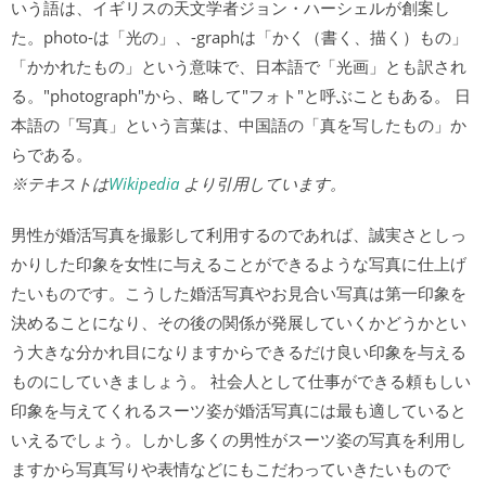
いう語は、イギリスの天文学者ジョン・ハーシェルが創案し
た。photo-は「光の」、-graphは「かく（書く、描く）もの」
「かかれたもの」という意味で、日本語で「光画」とも訳され
る。"photograph"から、略して"フォト"と呼ぶこともある。 日
本語の「写真」という言葉は、中国語の「真を写したもの」か
らである。
※テキストは
Wikipedia
より引用しています。
男性が婚活写真を撮影して利用するのであれば、誠実さとしっ
かりした印象を女性に与えることができるような写真に仕上げ
たいものです。こうした婚活写真やお見合い写真は第一印象を
決めることになり、その後の関係が発展していくかどうかとい
う大きな分かれ目になりますからできるだけ良い印象を与える
ものにしていきましょう。 社会人として仕事ができる頼もしい
印象を与えてくれるスーツ姿が婚活写真には最も適していると
いえるでしょう。しかし多くの男性がスーツ姿の写真を利用し
ますから写真写りや表情などにもこだわっていきたいもので