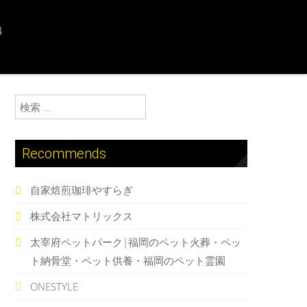
4
検索:
Recommends
自家焙煎珈琲やすらぎ
株式会社マトリックス
太宰府ペットパーク|福岡のペット火葬・ペッ
ト納骨堂・ペット供養・福岡のペット霊園
ONESTYLE