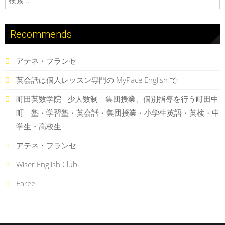
Recommends
アテネ・フランセ
英会話は個人レッスン専門の MyPace English で
町田英数学院 - 少人数制 集団授業、個別指導を行う町田中
町 塾・学習塾・英会話・集団授業・小学生英語・英検・中
学生・高校生
アテネ・フランセ
Wiser English Club
Faree