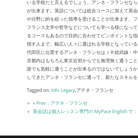
いる学校だと言えるでしょう。アンネ・フランセなら
が出来ます。英語については総合コースに加えて英会
や分野に的を絞った指導を受けることが出来ます。フ
フランス文学や哲学などについても学べる様になって
るコースもあるので目的に合わせてピンポイントな指
指す人まで、幅広い人々に選ばれる学校となっている
代田区に位置するアンネ・フランセはＪＲ総武線・中
京都内はもちろん東京近郊からでも無理無く通うこと
誰でも気軽に通うことが出来るのではないでしょうか
してきたアンネ・フランセに通って、新たなスキルを
Tagged on:
Info Legacy
,アテネ・フランセ
« Prev：アテネ・フランセ
英会話は個人レッスン専門の MyPace English で：N