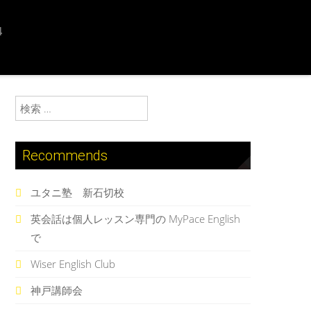
4
検索:
Recommends
ユタニ塾 新石切校
英会話は個人レッスン専門の MyPace English
で
Wiser English Club
神戸講師会