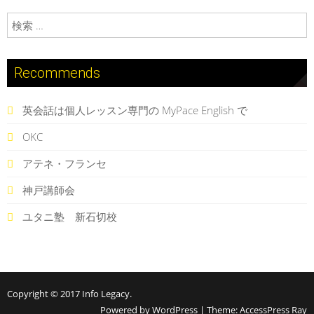
検索:
Recommends
英会話は個人レッスン専門の MyPace English で
OKC
アテネ・フランセ
神戸講師会
ユタニ塾 新石切校
Copyright © 2017
Info Legacy
.
Powered by WordPress
|
Theme:
AccessPress Ray