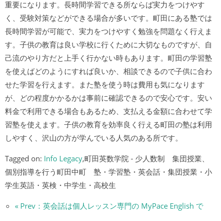
重要になります。長時間学習できる所ならば実力をつけやす
く、受験対策などができる場合が多いです。町田にある塾では
長時間学習が可能で、実力をつけやすく勉強を問題なく行えま
す。子供の教育は良い学校に行くために大切なものですが、自
己流のやり方だと上手く行かない時もあります。町田の学習塾
を使えばどのようにすれば良いか、相談できるので子供に合わ
せた学習を行えます。また塾を使う時は費用も気になります
が、どの程度かかるかは事前に確認できるので安心です。安い
料金で利用できる場合もあるため、支払える金額に合わせて学
習塾を使えます。子供の教育を効率良く行える町田の塾は利用
しやすく、沢山の方が学んでいる人気のある所です。
Tagged on:
Info Legacy
,町田英数学院 - 少人数制 集団授業、
個別指導を行う町田中町 塾・学習塾・英会話・集団授業・小
学生英語・英検・中学生・高校生
« Prev：英会話は個人レッスン専門の MyPace English で