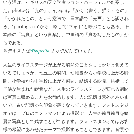
いう語は、イギリスの天文学者ジョン・ハーシェルが創案し
た。photo-は「光の」、-graphは「かく（書く、描く）もの」
「かかれたもの」という意味で、日本語で「光画」とも訳され
る。"photograph"から、略して"フォト"と呼ぶこともある。 日
本語の「写真」という言葉は、中国語の「真を写したもの」か
らである。
※テキストは
Wikipedia
より引用しています。
人生のライフステージが上がる瞬間のことをしっかりと覚えて
いるでしょうか。七五三の瞬間、幼稚園から小学校に上がる瞬
間、小学校から中学校に上がる瞬間、結婚する瞬間、結婚して
子供が生まれた瞬間など、人生のライフステージが変わる瞬間
は写真に収めることをお勧めします。人の記憶は意外とあいま
いで、古い記憶から印象が薄くなっていきます。フォトスタジ
オでは、プロのカメラマンによる撮影で、人生の節目節目を綺
麗に写真として残すことができます。フォトスタジオではお客
様の希望にあわせたテーマで撮影することもできます。背景や