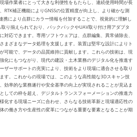
現場作業者にとって大きな利便性をもたらし、連続使用時間が長
RTK補正機能によりGNSSの位置精度が向上し、より確かな測
の連携により点群にカラー情報を付加することで、視覚的に理解し
も取り揃えられており、バックパックやUAV取り付け用アダプタ
に対応できます。専用ソフトウェアは、点群編集、異常値除去、
さまざまなデータ処理を支援します。装置は堅牢な設計によりト
が可能で、データの品質維持に貢献します。これらの技術は、現
強化にもつながり、現代の建設・土木業務のデジタル化を推進す
ーザーサポートの充実により、技術をより現場に適合させる取り
ます。これからの現場では、このような高性能な3Dスキャン技
、効率的な業務遂行や安全基準の向上が実現されることが見込ま
としての枠を超え、デジタルトランスフォーメーションの推進力
様化する現場ニーズに合わせ、さらなる技術革新と現場適応性の
体の働き方や生産性の変革につながる重要な要素となることが期