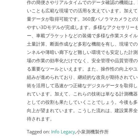
作の簡便さやリアルタイムでのデータ確認の機能は、
いことも広範な現場での活用を支えています。加えて、
量データが取得可能です。360度パノラマカメラと
やすい3Dモデルが完成します。多様なアクセサリー
ー、車載ブラケットなどの装備で多様な作業スタイル
土量計算、断面作成など多彩な機能を有し、現場での
ンネルや薄暗い廊下など難しい環境でも安定した計測
場の作業の効率化だけでなく、安全管理や品質管理の
る重要なツールといえます。また、操作性の向上やユ
組みが進められており、継続的な改良が期待されてい
術を活用して迅速かつ正確なデジタルデータを取得し
れています。加えて、これらの技術は単なる計測機器
としての役割も果たしていくことでしょう。今後も多
向上が望まれています。こうした流れは、建設業界全
待されます。
Tagged on:
Info Legacy
,小泉測機製作所