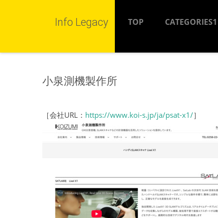
Info Legacy
TOP
CATEGORIES1
小泉測機製作所
［会社URL：
https://www.koi-s.jp/ja/psat-x1/
］