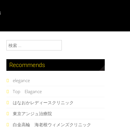
4
検索:
Recommends
elegance
Top Elagance
はなおかレディースクリニック
東京アンジュ治療院
白金高輪 海老根ウィメンズクリニック