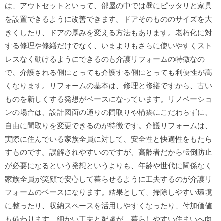
は、アウトセットといって、部屋の中では壁にピッタリと家具
を設置できるように改善できます。ドアそのもののサイズを大
きくしたり、ドアの厚みを変える方法もあります。老朽化に対
する修理や修繕だけでなく、いまよりもさらに使いやすくスト
レスなく動けるようにできるのも介護リフォームの特徴なの
で、介護される側にとっても介護する側にとっても利便性が高
くなります。リフォームの基本は、修理と修繕ですから、古い
ものを新しくする発想がベースになっています。リノベーショ
ンの場合は、設計図面の通りの間取りや構築にこだわらずに、
自由に間取りを変更できるのが特徴です。介護リフォームは、
実際に住んでいる家族全員に対して、安全性と快適性をもたら
すものです。誤解されやすいのですが、高齢者だから転倒防止
が必要になるという発想というよりも、年齢や世代に関係なく
家族全員が笑顔で安心して暮らせるように工夫するのが介護リ
フォームのベースになります。結果として、掃除しやすい環境
に整ったり、収納スペースを活用しやすくなったり、付加価値
も備わります。細かい工夫と配慮が、暮らしやすい住まいへ向