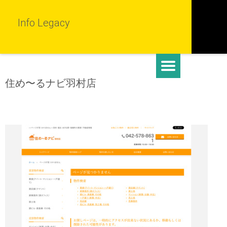
Info Legacy
住め〜るナビ羽村店