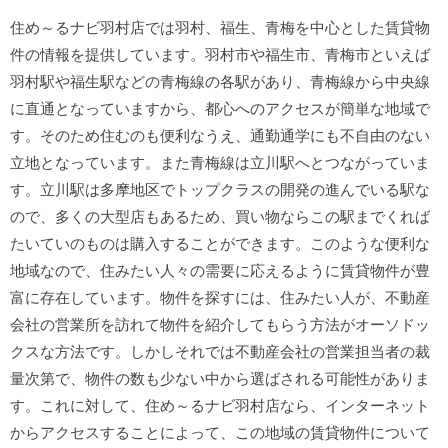
住め～るナビ羽村店では羽村、福生、青梅を中心とした賃貸物
件の情報を提供しています。羽村市や福生市、青梅市といえば
羽村駅や福生駅などの青梅線の各駅があり、青梅線から中央線
に直通となっていますから、都心へのアクセスが簡単な地域で
す。そのため住むのも便利なうえ、通勤通学にも不自由のない
立地となっています。また青梅線は立川駅へとつながっていま
す。立川駅は多摩地区でトップクラスの開発の進んでいる駅な
ので、多くの大型店もあるため、買い物ならこの駅までくれば
たいていのものは購入することができます。このような便利な
地域なので、住みたい人々の需要に応えるように賃貸物件が豊
富に存在しています。物件を探すには、住みたい人が、不動産
会社の営業所を訪れて物件を紹介してもらう方法がオーソドッ
クスな方法です。しかしそれでは不動産会社の営業担当者の裁
量次第で、物件の数も少ない中から選ばされる可能性がありま
す。これに対して、住め～るナビ羽村店なら、インターネット
からアクセスすることによって、この地域の賃貸物件について