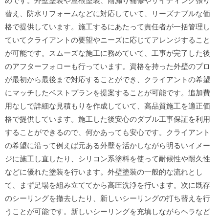
めです。外壁塗装や屋根塗装、雨漏り補修やサイディング張り
替え、防水リフォームなどに対応していて、リーズナブルな価
格で提供しています。施工するにあたって責任者が一括管理し
ていてクライアントの要望やニーズに応じてアレンジすること
が可能です。スムーズな施工に務めていて、工事が完了した後
のアフターフォローも行っています。資格を持った外壁のプロ
が最初から最後まで対応することができ、クライアントの希望
にマッチしたベストプランを提案することが可能です。追加費
用なしで詳細な見積もりを作成していて、高品質施工を適正価
格で提供しています。施工した後安心のダブル工事保証を利用
することができるので、何かあっても安心です。クライアント
の希望に沿って例えば元ある外壁を活かしながら明るいイメー
ジに施工し直したり、シリコン系塗料を使って耐候性や耐久性
などに優れた塗装を行います。外壁塗装の一般的な流れとし
て、まず足場を組み立ててから高圧洗浄を行います。次に既存
のシーリングを撤去したり、新しいシーリングの打ち替えを行
うことが可能です。新しいシーリングを充填しながらヘラなど