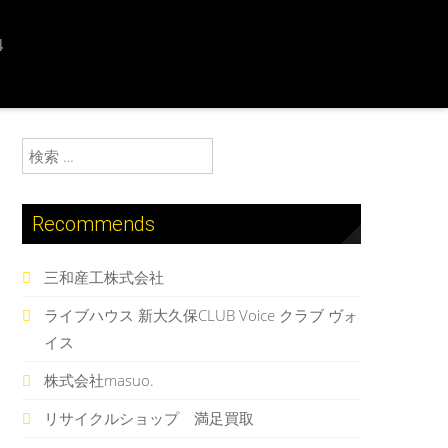
4
検索:
Recommends
三和産工株式会社
ライブハウス 新大久保CLUB Voice クラブ ヴォ
イス
株式会社masuo.
リサイクルショップ 満足買取