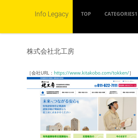
Info Legacy
TOP
CATEGORIES1
株式会社北工房
［会社URL：
https://www.kitakobo.com/tokken/
］