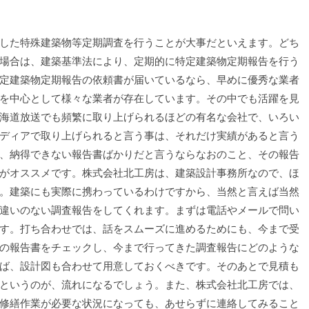
した特殊建築物等定期調査を行うことが大事だといえます。どち
場合は、建築基準法により、定期的に特定建築物定期報告を行う
定建築物定期報告の依頼書が届いているなら、早めに優秀な業者
を中心として様々な業者が存在しています。その中でも活躍を見
海道放送でも頻繁に取り上げられるほどの有名な会社で、いろい
ディアで取り上げられると言う事は、それだけ実績があると言う
、納得できない報告書ばかりだと言うならなおのこと、その報告
がオススメです。株式会社北工房は、建築設計事務所なので、ほ
。建築にも実際に携わっているわけですから、当然と言えば当然
違いのない調査報告をしてくれます。まずは電話やメールで問い
す。打ち合わせでは、話をスムーズに進めるためにも、今まで受
の報告書をチェックし、今まで行ってきた調査報告にどのような
ば、設計図も合わせて用意しておくべきです。そのあとで見積も
というのが、流れになるでしょう。また、株式会社北工房では、
修繕作業が必要な状況になっても、あせらずに連絡してみること