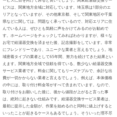
ービスに目を向けてみると良いでしょう。関東給湯器交換サー
ビスは、関東地方全域に対応しています。埼玉県は1部分のエ
リアとなっていますが、その他東京都、そして関東地区や千葉
県などに関しては、問題なく承っているので、対応エリアに住
んでいる人は、ぜひとも気軽に声をかけてみるのがお勧めで
す。ホームページをチェックしてみればわかりますが、様々な
お宅で給湯器交換を済ませた後、記念撮影をしています。非常
にフレンドリーであり、ユニークな業者と言えるでしょう。地
域密着タイプの業者として65年間、努力を続けてきた結果とい
えます。関東地方全域で信頼を得ている、数少ない給湯器交換
サービス業者です。料金に関してもリーズナブルで、余計な出
費が一切かからない業者と言えるでしょう。例えば、本体価格
の中には、取り付け料金等がすべて含まれています。なので、
取り付けをお願いした後に、後から値段が上がると言った事
は、絶対に起きない仕組みです。給湯器交換サービス業者は、
最初に提示した金額が、作業を始めるのと同時に値上げすると
いったことが起きるケースもあるでしょう。そういった理不尽