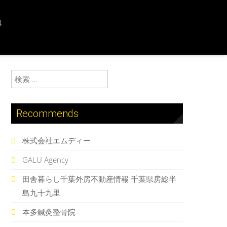
4
検索:
Recommends
株式会社エムディー
GALU Agency
田舎暮らし千葉外房不動産情報 千葉県房総半
島九十九里
本多鍼灸整骨院