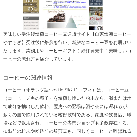
美味しい受注後焙煎コーヒー豆通販サイト【自家焙煎コーヒー
やすらぎ】受注後に焙煎を行い、新鮮なコーヒー豆をお届けい
たします。業務用やコーヒーギフトも好評発売中！美味しいコ
ーヒーの淹れ方も紹介しています。
コーヒーの関連情報
コーヒー（オランダ語: koffie /?k?fi/ コフィ）は、コーヒー豆
（コーヒーノキの種子）を焙煎し挽いた粉末から、湯または水
で成分を抽出した飲料。歴史への登場は酒や茶には遅れるが、
多くの国で飲用されている嗜好飲料である。家庭や飲食店、職
場などで飲用され、コーヒーの専門ショップも多数存在する。
抽出前の粉末や粉砕前の焙煎豆も、同じくコーヒーと呼ばれる