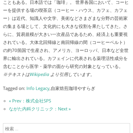
こともある。日本語では「珈琲」。 世界各国において、コーヒ
ーを提供する場の喫茶店（コーヒー・ハウス、カフェ、カフェ
ー）は近代、知識人や文学、美術などさまざまな分野の芸術家
の集まる場として、文化的にも大きな役割を果たしてきた。さ
らに、貿易規模が大きい一次産品であるため、経済上も重要視
されている。大体北回帰線と南回帰線の間（コーヒーベルト）
の約70箇国で生産され、アメリカ、ヨーロッパ、日本など全世
界に輸出されている。カフェインに代表される薬理活性成分を
含むことから医学・薬学の面から研究の対象となっている。
※テキストは
Wikipedia
より引用しています。
Tagged on:
Info Legacy
,自家焙煎珈琲やすらぎ
« Prev：株式会社SPS
ながた内科クリニック：Next »
検索: